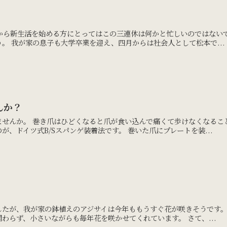
。
月から新生活を始める方にとってはこの三連休は何かと忙しいのではない
。 我が家の息子も大学卒業を迎え、四月からは社会人として松本で...
んか？
ませんか。 巻き爪はひどくなると爪が食い込んで痛くて歩けなくなるこ
が、ドイツ式B/Sスパンゲ装着法です。 巻いた爪にプレートを装...
したが、我が家の鉢植えのアジサイは今年ももうすぐ花が咲きそうです
わらず、小さいながらも毎年花を咲かせてくれています。 さて、...