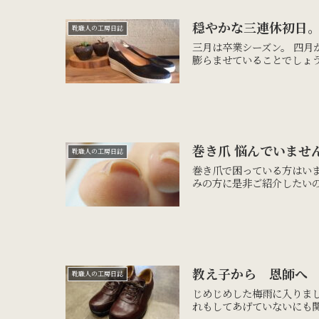
穏やかな三連休初日
靴職人の工房日誌
三月は卒業シーズン。 四
膨らませていることでしょう
巻き爪 悩んでいませ
靴職人の工房日誌
巻き爪で困っている方はい
みの方に是非ご紹介したいの
教え子から 恩師へ
靴職人の工房日誌
じめじめした梅雨に入りま
れもしてあげていないにも関