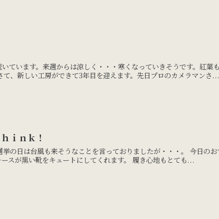
いています。来週からは涼しく・・・寒くなっていきそうです。紅葉も
さて、新しい工房ができて3年目を迎えます。先日プロのカメラマンさ..
Ｔｈｉｎｋ！
選挙の日は台風も来そうなことを言っておりましたが・・・。 今日のおす
ースが黒い靴をキュートにしてくれます。 履き心地もとても...