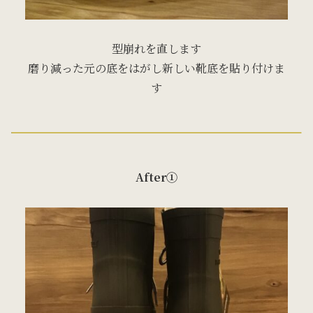
型崩れを直します
磨り減った元の底をはがし新しい靴底を貼り付けま
す
After①