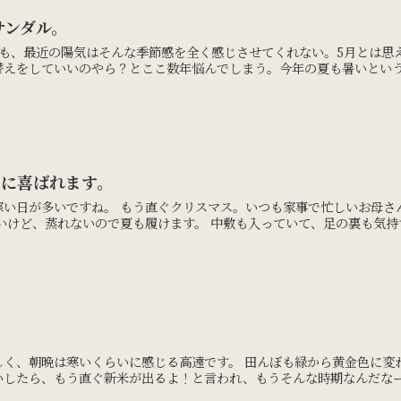
サンダル。
でも、最近の陽気はそんな季節感を全く感じさせてくれない。5月とは思
えをしていいのやら？とここ数年悩んでしまう。今年の夏も暑いという予
トに喜ばれます。
寒い日が多いですね。 もう直ぐクリスマス。いつも家事で忙しいお母さ
いけど、蒸れないので夏も履けます。 中敷も入っていて、足の裏も気持ち
しく、朝晩は寒いくらいに感じる高遠です。 田んぼも緑から黄金色に変
したら、もう直ぐ新米が出るよ！と言われ、もうそんな時期なんだなーと