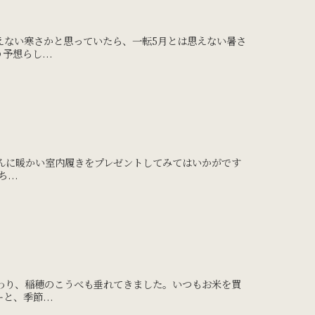
えない寒さかと思っていたら、一転5月とは思えない暑さ
想らし...
んに暖かい室内履きをプレゼントしてみてはいかがです
...
わり、稲穂のこうべも垂れてきました。いつもお米を買
、季節...