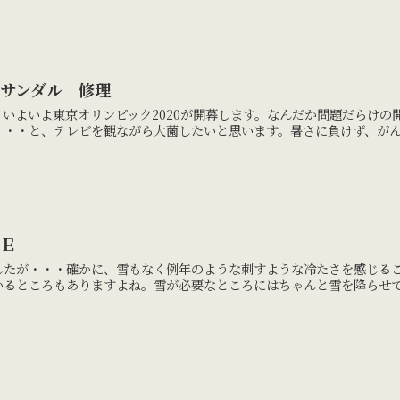
 サンダル 修理
いよいよ東京オリンピック2020が開幕します。なんだか問題だらけ
・・と、テレビを観ながら大薗したいと思います。暑さに負けず、がんば
ＬＥ
したが・・・確かに、雪もなく例年のような刺すような冷たさを感じる
るところもありますよね。雪が必要なところにはちゃんと雪を降らせてほ
。