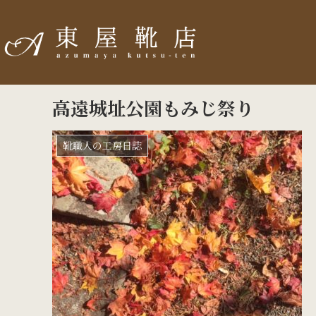
高遠城址公園もみじ祭り
靴職人の工房日誌