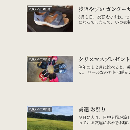
歩きやすい ガンター
靴職人の工房日誌
6月１日。衣替えですね。
になってしまって、いつ衣替
クリスマスプレゼン
靴職人の工房日誌
例年の１２月に比べると、
か。 ウールなので冬は暖か
高遠 お祭り
靴職人の工房日誌
９月に入り、日中も風が涼
っている友達にお米をお願い