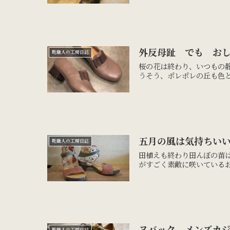
外反母趾 でも お
靴職人の工房日誌
桜の花は終わり、いつもの
うそう、ポレポレの丘も色と
五月の風は気持ちい
靴職人の工房日誌
田植えも終わり田んぼの苗
がすごく素敵に咲いているお
ヌバック メンズカ
靴職人の工房日誌