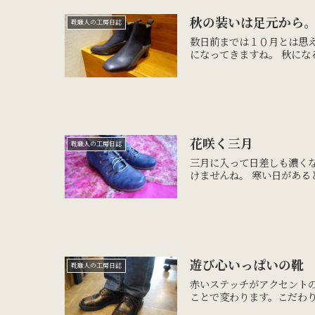
秋の装いは足元から
靴職人の工房日誌
数日前までは１０月とは思
になってきますね。 秋にな
花咲く三月
靴職人の工房日誌
三月に入って日差しも濃く
けませんね。 寒い日がある
遊び心いっぱいの靴
靴職人の工房日誌
赤いステッチがアクセント
ことで変わります。こだわ