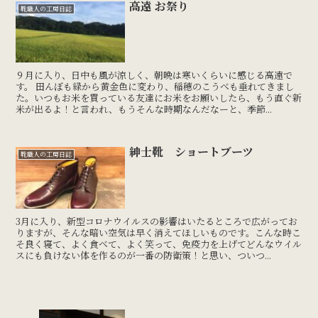
高遠 お祭り
靴職人の工房日誌
９月に入り、日中も風が涼しく、朝晩は寒いくらいに感じる高遠で
す。 田んぼも緑から黄金色に変わり、稲穂のこうべも垂れてきまし
た。いつもお米を買っている友達にお米をお願いしたら、もう直ぐ新
米が出るよ！と言われ、もうそんな時期なんだなーと、季節...
紳士靴 ショートブーツ
靴職人の工房日誌
3月に入り、新型コロナウイルスの影響はいたるところで広がってお
りますが、そんな暗い空気は早く消えてほしいものです。こんな時こ
そ良く寝て、よく食べて、よく笑って、免疫力を上げてどんなウイル
スにも負けない体を作るのが一番の防衛策！と思い、ついつ...