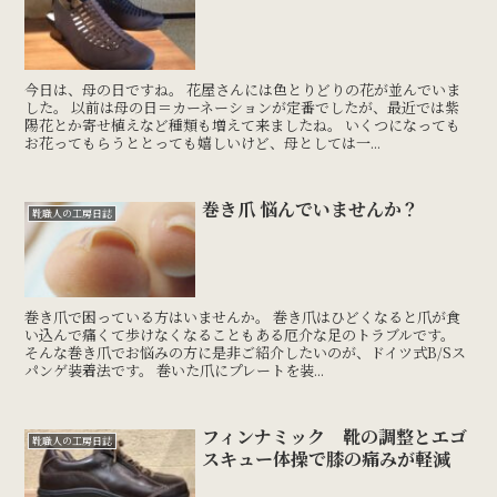
今日は、母の日ですね。 花屋さんには色とりどりの花が並んでいま
した。 以前は母の日＝カーネーションが定番でしたが、最近では紫
陽花とか寄せ植えなど種類も増えて来ましたね。 いくつになっても
お花ってもらうととっても嬉しいけど、母としては一...
巻き爪 悩んでいませんか？
靴職人の工房日誌
巻き爪で困っている方はいませんか。 巻き爪はひどくなると爪が食
い込んで痛くて歩けなくなることもある厄介な足のトラブルです。
そんな巻き爪でお悩みの方に是非ご紹介したいのが、ドイツ式B/Sス
パンゲ装着法です。 巻いた爪にプレートを装...
フィンナミック 靴の調整とエゴ
靴職人の工房日誌
スキュー体操で膝の痛みが軽減