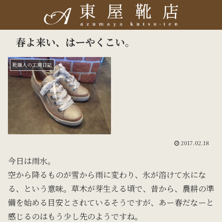
春よ来い、はーやくこい。
靴職人の工房日誌
2017.02.18
今日は雨水。
空から降るものが雪から雨に変わり、氷が溶けて水にな
る、という意味。草木が芽生える頃で、昔から、農耕の準
備を始める目安とされているそうですが、あー春だなーと
感じるのはもう少し先のようですね。